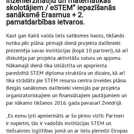
inženierzinātņu un matemātikas
skolotājiem / eSTEM” iepazīšanās
sanāksmē Erasmus + 2.
pamatdarbības ietvaros.
Kaut gan Kairā valda liels satiksmes haoss, tikšanās
notika pēc plāna: pirmajā dienā projekta dalībnieki
prezentēja savas institūcijas (kopā 10 partneri), kā arī
diskutēja par projekta aktivitāšu saturu un apjomu.
Nākamajā dienā tika izklāstīta un apspriesta
paredzētā STEM diploma struktūra un dizains, kā arī
tika strādāts pie STEM resursu centra izveides plāna.
Beigās sanāksmes dalībnieki vienojās par projekta
organizatoriskajiem un finansiālajiem jautājumiem un
par nākamo tikšanos 2016. gada pavasarī Zviedrijā.
„Es esmu ļoti apmierināts ar šo pirmo vizīti. Partneri
ir nopietni, tās ir vadošās institūcijas STEM un
tiešsaistes izglītības jomā un ar lielu pieredzi Eiropas