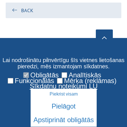
BACK
Lai nodrošinātu pilnvērtīgu šīs vietnes lietošanas
pieredzi, mēs izmantojam sīkdatnes.
Obligātās
Analītiskās
Funkcionālās
Mērķa (reklāmas)
Sīkdatņu noteikumi LU
Piekrist visam
Pielāgot
Apstiprināt obligātās
© 2026 Latvijas Universitāte. Visas tiesības aizsargātas