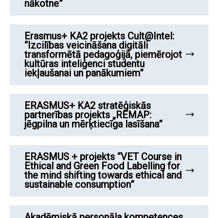
nākotne”
Erasmus+ KA2 projekts Cult@Intel:
“Izcilības veicināšana digitāli
transformētā pedagoģijā, piemērojot
kultūras inteliģenci studentu
iekļaušanai un panākumiem”
ERASMUS+ KA2 stratēģiskās
partnerības projekts „REMAP:
jēgpilna un mērķtiecīga lasīšana”
ERASMUS + projekts “VET Course in
Ethical and Green Food Labelling for
the mind shifting towards ethical and
sustainable consumption”
Akadēmiskā personāla kompetences