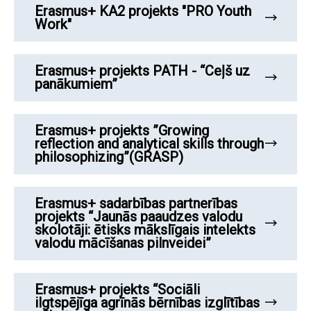
Erasmus+ KA2 projekts "PRO Youth
Work"
Erasmus+ projekts PATH - “Ceļš uz
panākumiem”
Erasmus+ projekts ”Growing
reflection and analytical skills through
philosophizing”(GRASP)
Erasmus+ sadarbības partnerības
projekts “Jaunās paaudzes valodu
skolotāji: ētisks mākslīgais intelekts
valodu mācīšanas pilnveidei”
Erasmus+ projekts “Sociāli
ilgtspējīga agrīnās bērnības izglītības