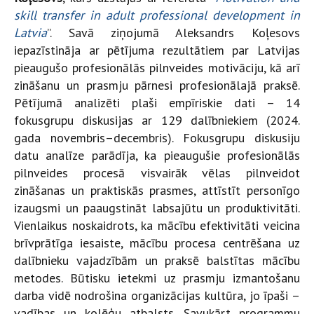
skill transfer in adult professional development in
Latvia
”. Savā ziņojumā Aleksandrs Koļesovs
iepazīstināja ar pētījuma rezultātiem par Latvijas
pieaugušo profesionālās pilnveides motivāciju, kā arī
zināšanu un prasmju pārnesi profesionālajā praksē.
Pētījumā analizēti plaši empīriskie dati – 14
fokusgrupu diskusijas ar 129 dalībniekiem (2024.
gada novembris–decembris). Fokusgrupu diskusiju
datu analīze parādīja, ka pieaugušie profesionālās
pilnveides procesā visvairāk vēlas pilnveidot
zināšanas un praktiskās prasmes, attīstīt personīgo
izaugsmi un paaugstināt labsajūtu un produktivitāti.
Vienlaikus noskaidrots, ka mācību efektivitāti veicina
brīvprātīga iesaiste, mācību procesa centrēšana uz
dalībnieku vajadzībām un praksē balstītas mācību
metodes. Būtisku ietekmi uz prasmju izmantošanu
darba vidē nodrošina organizācijas kultūra, jo īpaši –
vadības un kolēģu atbalsts. Savukārt programmu