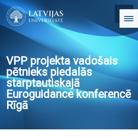
VPP projekta vadošais
pētnieks piedalās
starptautiskajā
Euroguidance konferencē
Rīgā