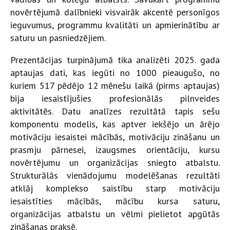
novērtējumā dalībnieki visvairāk akcentē personīgos
ieguvumus, programmu kvalitāti un apmierinātību ar
saturu un pasniedzējiem.
Prezentācijas turpinājumā tika analizēti 2025. gada
aptaujas dati, kas iegūti no 1000 pieaugušo, no
kuriem 517 pēdējo 12 mēnešu laikā (pirms aptaujas)
bija iesaistījušies profesionālās pilnveides
aktivitātēs. Datu analīzes rezultātā tapis sešu
komponentu modelis, kas aptver iekšējo un ārējo
motivāciju iesaistei mācībās, motivāciju zināšanu un
prasmju pārnesei, izaugsmes orientāciju, kursu
novērtējumu un organizācijas sniegto atbalstu.
Strukturālās vienādojumu modelēšanas rezultāti
atklāj komplekso saistību starp motivāciju
iesaistīties mācībās, mācību kursa saturu,
organizācijas atbalstu un vēlmi pielietot apgūtās
zināšanas praksē.