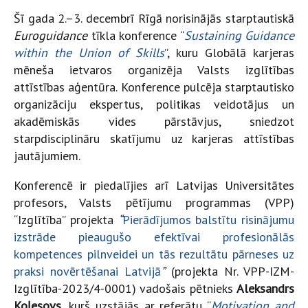
Šī gada 2.–3. decembrī Rīgā norisinājās starptautiskā
Euroguidance
tīkla konference “
Sustaining Guidance
within the Union of Skills
”, kuru Globālā karjeras
mēneša ietvaros organizēja Valsts izglītības
attīstības aģentūra. Konference pulcēja starptautisko
organizāciju ekspertus, politikas veidotājus un
akadēmiskās vides pārstāvjus, sniedzot
starpdisciplināru skatījumu uz karjeras attīstības
jautājumiem.
Konferencē ir piedalījies arī Latvijas Universitātes
profesors, Valsts pētījumu programmas (VPP)
“Izglītība” projekta
“
Pierādījumos balstītu risinājumu
izstrāde pieaugušo efektīvai profesionālās
kompetences pilnveidei un tās rezultātu pārneses uz
praksi novērtēšanai Latvijā
”
(projekta Nr. VPP-IZM-
Izglītība-2023/4-0001) vadošais pētnieks
Aleksandrs
Koļesovs
, kurš uzstājās ar referātu “
Motivation and