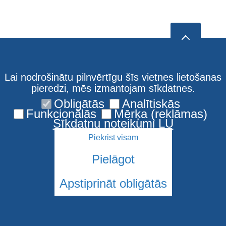
Lai nodrošinātu pilnvērtīgu šīs vietnes lietošanas
pieredzi, mēs izmantojam sīkdatnes.
Obligātās
Analītiskās
Funkcionālās
Mērķa (reklāmas)
Sīkdatņu noteikumi LU
Piekrist visam
Pielāgot
Apstiprināt obligātās
© 2026 Latvijas Universitāte. Visas tiesības aizsargātas
Sīkdatnes