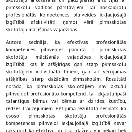
pirmsskolu vadības pārstāvjiem, lai noskaidrotu
profesionālās kompetences pilnveides iekļaujošajā
izglītībā efektivitāti, ņemot vērā pirmsskolas
skolotāju mācīšanās vajadzības.
Autore secināja, ka efektīvas profesionālās
kompetences pilnveides pamatā ir pirmsskolas
skolotāju mācīšanās vajadzības iekļaujošajā
izglītībā, kas ir atšķirīgas gan starp pirmsskolu
skolotājiem individuālā līmenī, gan arī vērojamas
atšķirības starp dažādām pirmsskolām. Rezultāti
norāda, ka pirmsskolas skolotājiem nav aktuāli
pilnveidot profesionālo kompetenci, lai iekļautu īpaši
talantīgus bērnus vai bērnus ar dzirdes, kustību,
redzes traucējumiem. Pētījuma rezultātā secināts, ka
esošo pirmsskolas skolotāju profesionālās
kompetences pilnveidi iekļaujošajā izglītībā nevar
raksturot kā efektīvu, jo tikai dažreiz vai nekad tiek