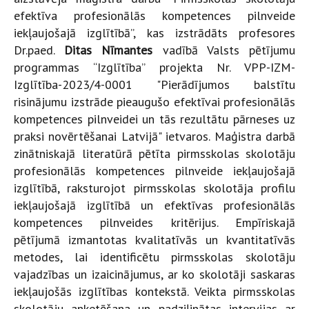
efektīva profesionālās kompetences pilnveide
iekļaujošajā izglītībā”, kas izstrādāts profesores
Dr.paed.
Ditas Nīmantes
vadībā Valsts pētījumu
programmas “Izglītība” projekta Nr. VPP-IZM-
Izglītība-2023/4-0001 "Pierādījumos balstītu
risinājumu izstrāde pieaugušo efektīvai profesionālās
kompetences pilnveidei un tās rezultātu pārneses uz
praksi novērtēšanai Latvijā" ietvaros. Maģistra darbā
zinātniskajā literatūrā pētīta pirmsskolas skolotāju
profesionālās kompetences pilnveide iekļaujošajā
izglītībā, raksturojot pirmsskolas skolotāja profilu
iekļaujošajā izglītībā un efektīvas profesionālās
kompetences pilnveides kritērijus. Empīriskajā
pētījumā izmantotas kvalitatīvās un kvantitatīvās
metodes, lai identificētu pirmsskolas skolotāju
vajadzības un izaicinājumus, ar ko skolotāji saskaras
iekļaujošās izglītības kontekstā. Veikta pirmsskolas
skolotāju anketēšana un padziļinātas intervijas ar