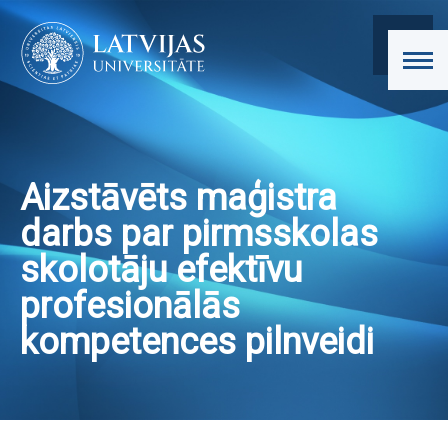
Aizstāvēts maģistra
darbs par pirmsskolas
skolotāju efektīvu
profesionālās
kompetences pilnveidi