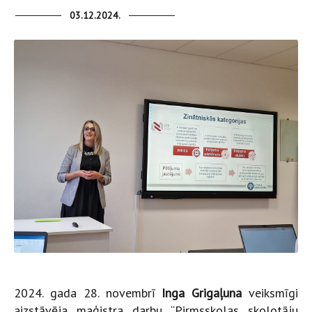
03.12.2024.
2024. gada 28. novembrī
Inga Grigaļuna
veiksmīgi
aizstāvēja maģistra darbu “Pirmsskolas skolotāju